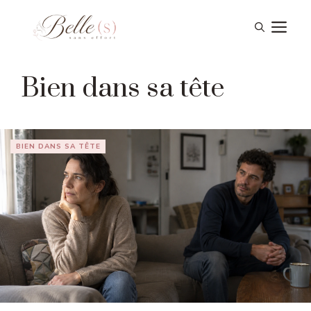
Aller
Me
au
contenu
Bien dans sa tête
BIEN DANS SA TÊTE