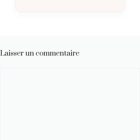
Laisser un commentaire
Commentaire