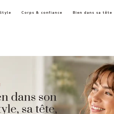
Style
Corps & confiance
Bien dans sa tête
E
en dans son
yle, sa tête,