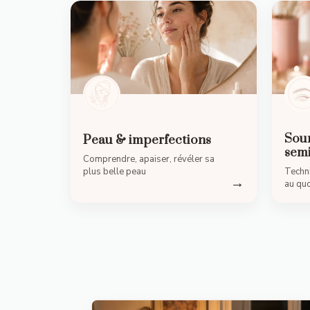
Sour
Peau & imperfections
sem
Comprendre, apaiser, révéler sa
plus belle peau
Techni
→
au quo