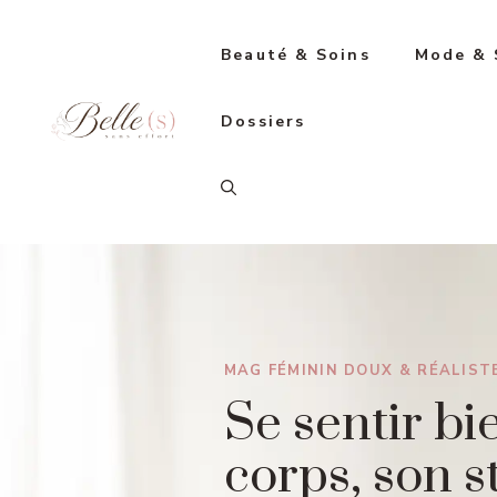
Aller
au
Beauté & Soins
Mode & 
contenu
Dossiers
MAG FÉMININ DOUX & RÉALIST
Se sentir bi
corps, son st