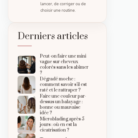
lancer, de corriger ou de
choisir une routine.
Derniers articles
Peut-on faire une mini
vague sur cheveux
colorés sans les abîmer
?
Dégradé moche :
comment savoir s’il est
raté et le rattraper ?
Faire une couleur par-
dessus un balayage :
bonne ou mauvaise
idée ?
Microblading après 5
jours : où en est la
cicatrisation ?