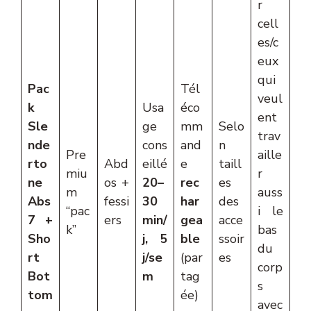
r
cell
es/c
eux
qui
Pac
Tél
veul
k
Usa
éco
ent
Sle
ge
mm
Selo
trav
nde
cons
and
n
Pre
aille
rto
Abd
eillé
e
taill
miu
r
ne
os +
20–
rec
es
m
auss
Abs
fessi
30
har
des
“pac
i le
7 +
ers
min/
gea
acce
k”
bas
Sho
j, 5
ble
ssoir
du
rt
j/se
(par
es
corp
Bot
m
tag
s
tom
ée)
avec