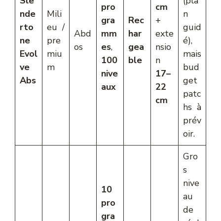
Sle
(pla
pro
cm
nde
Mili
n
gra
Rec
+
rto
eu /
guid
Abd
mm
har
exte
ne
pre
é),
os
es
,
gea
nsio
Evol
miu
mais
100
ble
n
ve
m
bud
nive
17–
Abs
get
aux
22
patc
cm
hs à
prév
oir.
Gro
s
nive
10
au
pro
de
gra