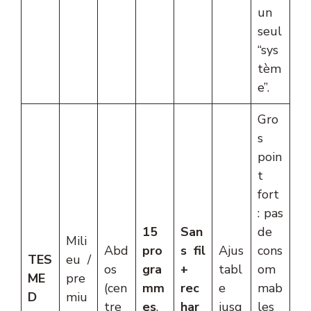
un
seul
“sys
tèm
e”.
Gro
s
poin
t
fort
: pas
15
San
de
Mili
Abd
pro
s fil
Ajus
cons
TES
eu /
os
gra
+
tabl
om
ME
pre
(cen
mm
rec
e
mab
D
miu
tre
es
,
har
jusq
les