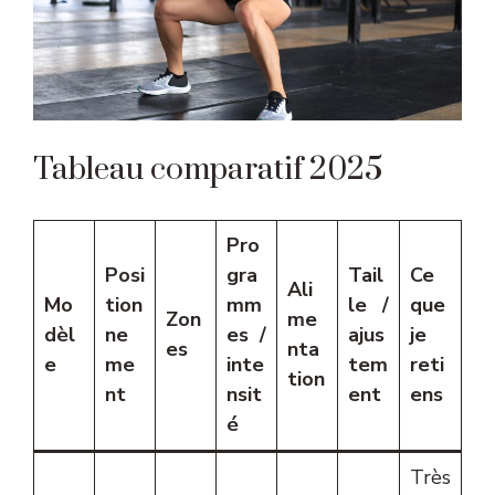
Tableau comparatif 2025
Pro
Posi
gra
Tail
Ce
Ali
Mo
tion
mm
le /
que
Zon
me
dèl
ne
es /
ajus
je
es
nta
e
me
inte
tem
reti
tion
nt
nsit
ent
ens
é
Très