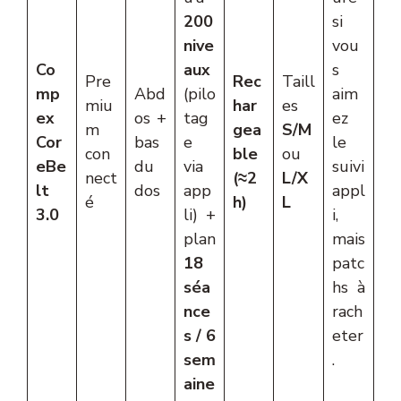
200
si
nive
vou
Co
aux
s
Pre
Rec
Taill
mp
Abd
(pilo
aim
miu
har
es
ex
os +
tag
ez
m
gea
S/M
Cor
bas
e
le
con
ble
ou
eBe
du
via
suivi
nect
(≈2
L/X
lt
dos
app
appl
é
h)
L
3.0
li) +
i,
plan
mais
18
patc
séa
hs à
nce
rach
s / 6
eter
sem
.
aine