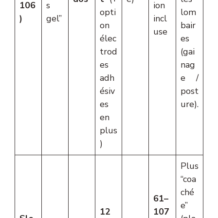
106
s
ion
opti
lom
)
gel”
incl
on
bair
use
élec
es
trod
(gai
es
nag
adh
e /
ésiv
post
es
ure).
en
plus
)
Plus
“coa
ché
61–
e”
12
107