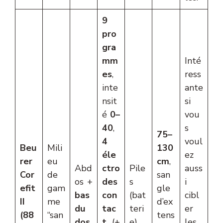
9
pro
gra
mm
Inté
es
,
ress
inte
ante
nsit
si
é
0–
vou
40
,
s
75–
4
voul
Beu
Mili
130
éle
ez
rer
eu
cm
,
Abd
ctro
Pile
auss
Cor
de
san
os +
des
s
i
efit
gam
gle
bas
con
(bat
cibl
II
me
d’ex
du
tac
teri
er
(88
“san
tens
dos
t
(+
e)
les