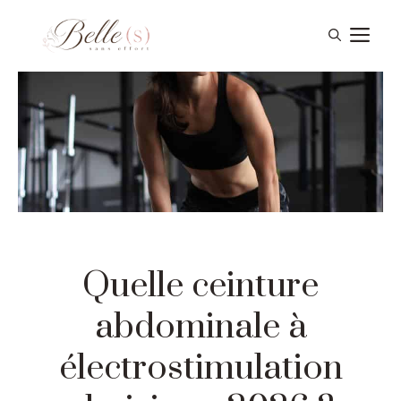
Aller
Me
au
contenu
Quelle ceinture
abdominale à
électrostimulation