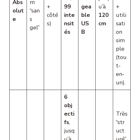
Abs
m
+
99
gea
u’à
+
olut
“san
côté
inte
ble
120
utili
e
s
s)
nsit
US
cm
sati
gel”
és
B
on
sim
ple
(tou
t-
en-
un).
6
obj
ecti
Très
fs
,
“str
jusq
uct
u’à
uré”