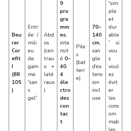
9
“sim
pro
ple
gra
et
Entr
mm
70–
dur
Beu
ée /
Abd
es
,
140
able
rer
mili
os
inte
cm
,
” si
Pile
Cor
eu
(cen
nsit
san
vou
s
efit
de
trau
é
0–
gle
s
(bat
I
gam
x +
40
,
d’ex
voul
teri
(88
me
laté
4
tens
ez
e)
105
“san
raux
éle
ion
évit
)
s
)
ctro
incl
er
gel”
des
use
les
con
cons
tac
om
t
mab
les.