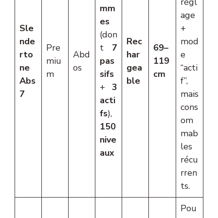
régl
mm
age
es
Sle
+
(don
nde
Rec
mod
Pre
t
7
69–
rto
Abd
har
e
miu
pas
119
ne
os
gea
“acti
m
sifs
cm
Abs
ble
f”,
+
3
7
mais
acti
cons
fs
),
om
150
mab
nive
les
aux
récu
rren
ts.
Pou