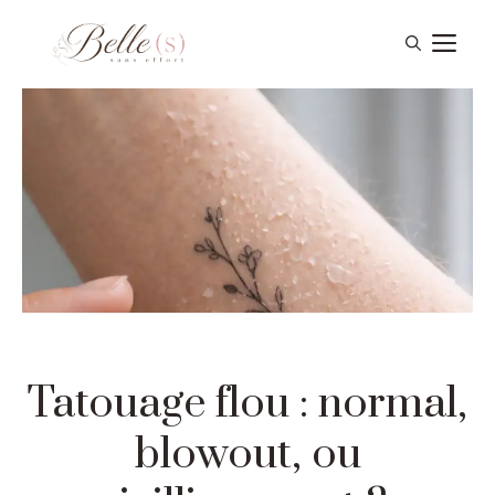
Aller
Me
au
contenu
Tatouage flou : normal,
blowout, ou